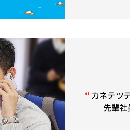
カネテツ
先輩社