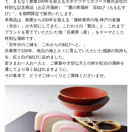
て、まもなく創業100年を迎えるカネテツデリカフーズ株式会社の
特別な記念商品（お正月蒲鉾）「“灘の幸蒲鉾 百結び（ももむす
び）”」を期間限定で販売いたします。
本商品は、創業から100年を迎える「蒲鉾発祥の地 神戸の老舗
（当社）」が大切にしてきた、こだわりの「製法」と、これまで
ブランドを育てていただいた地「兵庫県（産）」をテーマとした
特別な蒲鉾です。
「百年分のご縁を、これからの結びへと。」
兵庫県で100年。地元の海と人々に育んでいただいた感謝の気持ち
を、紅と白の結びに込めました。
皆さまお一人お一人と、ご家族や大切な方との絆が紅白の蒲鉾を
通じてより深く結ばれますように。
その食卓で、どうぞごゆっくりとご賞味くださいませ。