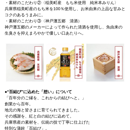
・素材のこだわり②〈稲美町産 もち米使用 純米本みりん〉
兵庫県稲美町産のもち米を100％使用し、お米由来の上品な甘みと
コクのあるうまみに。
・素材のこだわり③〈神戸灘五郷 清酒）
神戸灘五郷のメーカーによって作られた清酒を使用し、魚由来の
生臭さを抑えまろやかで優しい口あたりへ。
●“百結び”に込めた「想い」について
「百年分のご縁を、これからの結びへと。」
創業から百年。
地元の海と皆さまに育てられてきました。
その感謝を、紅と白の結びに込めて。
兵庫県産の素材を、伝統の技で丁寧に仕上げた
特別な蒲鉾「百結び」。