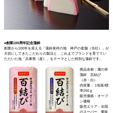
●創業100周年記念蒲鉾
創業から100年を迎える「蒲鉾発祥の地 神戸の老舗（当社）」が
大切にしてきたこだわりの製法と、これまでブランドを育ててい
ただいた地「兵庫県（産）」をテーマとした特別な蒲鉾です。
商品名称：灘の幸
蒲鉾 百結び
（赤・白）
内容量： 1包装/標
準250ｇ
販売価格：オープ
ン価格
販売エリア：全国
のスーパー、量販