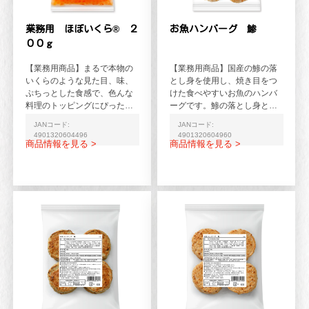
業務用 ほぼいくら® ２
お魚ハンバーグ 鯵
００ｇ
【業務用商品】まるで本物の
【業務用商品】国産の鯵の落
いくらのような見た目、味、
とし身を使用し、焼き目をつ
ぷちっとした食感で、色んな
けた食べやすいお魚のハンバ
料理のトッピングにぴったり
ーグです。鯵の落とし身とフ
です。魚卵アレルギーの方で
ィレを入れることで鯵の旨み
JANコード:
JANコード:
もお召し上がりいただける...
がより感じられる仕上がりで
4901320604496
4901320604960
す。
商品情報を見る >
商品情報を見る >