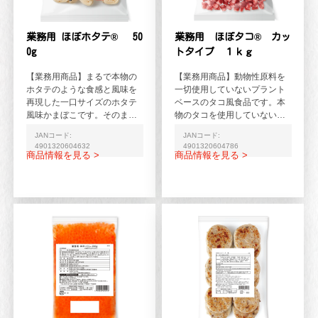
業務用 ほぼホタテ® 50
業務用 ほぼタコ® カッ
0g
トタイプ １ｋｇ
【業務用商品】まるで本物の
【業務用商品】動物性原料を
ホタテのような食感と風味を
一切使用していないプラント
再現した一口サイズのホタテ
ベースのタコ風食品です。本
風味かまぼこです。そのまま
物のタコを使用していないた
はもちろん、サラダやバター
め、甲殻類などのアレルギー
JANコード:
JANコード:
焼きに。※「ほぼホタテ®...
をお持ちの方やヴィーガン...
4901320604632
4901320604786
商品情報を見る >
商品情報を見る >