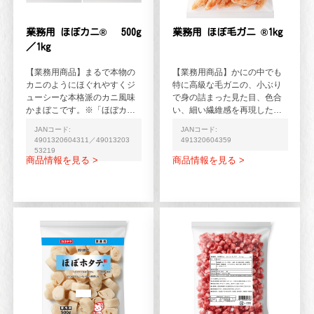
業務用 ほぼカニ® 500g
業務用 ほぼ毛ガニ ®1kg
／1kg
【業務用商品】まるで本物の
【業務用商品】かにの中でも
カニのようにほぐれやすくジ
特に高級な毛ガニの、小ぶり
ューシーな本格派のカニ風味
で身の詰まった見た目、色合
かまぼこです。※「ほぼカニ
い、細い繊維感を再現したか
®」はカネテツデリカフーズ株
に風味かまぼこです。毛ガニ
JANコード:
JANコード:
式会社の登録商標です（...
の特長的なアミノ酸成分や...
4901320604311／49013203
491320604359
53219
商品情報を見る >
商品情報を見る >