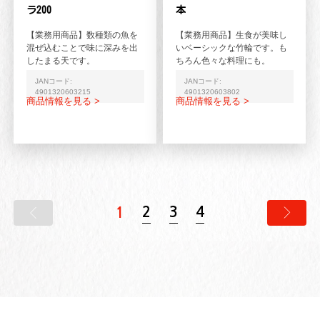
ラ200
本
【業務用商品】数種類の魚を
【業務用商品】生食が美味し
混ぜ込むことで味に深みを出
いベーシックな竹輪です。も
したまる天です。
ちろん色々な料理にも。
JANコード:
JANコード:
4901320603215
4901320603802
商品情報を見る >
商品情報を見る >
2
3
4
1