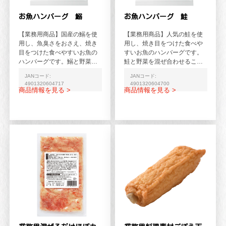
お魚ハンバーグ 鰯
お魚ハンバーグ 鮭
【業務用商品】国産の鰯を使
【業務用商品】人気の鮭を使
用し、魚臭さをおさえ、焼き
用し、焼き目をつけた食べや
目をつけた食べやすいお魚の
すいお魚のハンバーグです。
ハンバーグです。鰯と野菜を
鮭と野菜を混ぜ合わせること
混ぜ合わせることで、鰯の旨
で、鮭の旨みがより感じられ
JANコード:
JANコード:
みがより感じられる仕上が...
る仕上がりです。
4901320604717
4901320604700
商品情報を見る >
商品情報を見る >