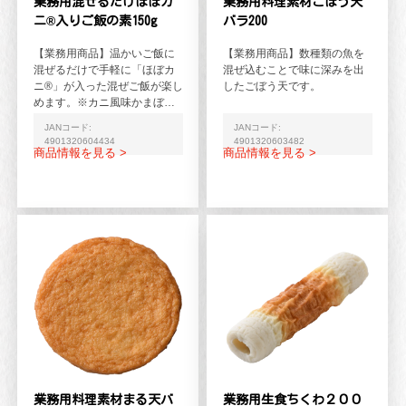
業務用混ぜるだけほぼカ
業務用料理素材ごぼう天
ニ®入りご飯の素150g
バラ200
【業務用商品】温かいご飯に
【業務用商品】数種類の魚を
混ぜるだけで手軽に「ほぼカ
混ぜ込むことで味に深みを出
ニ®」が入った混ぜご飯が楽し
したごぼう天です。
めます。※カニ風味かまぼこ
中「ほぼカニ®」50%使用
JANコード:
JANコード:
※「ほぼカニ®」はカ...
4901320604434
4901320603482
商品情報を見る >
商品情報を見る >
業務用料理素材まる天バ
業務用生食ちくわ２００