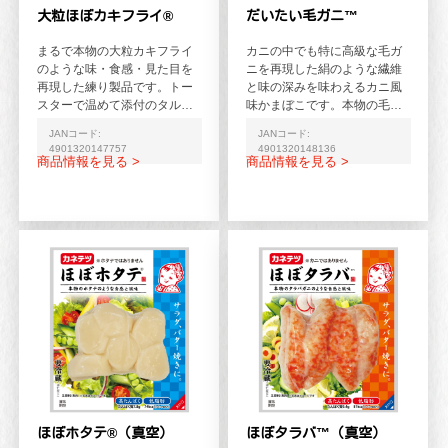
大粒ほぼカキフライ®
だいたい毛ガニ™
まるで本物の大粒カキフライ
カニの中でも特に高級な毛ガ
のような味・食感・見た目を
ニを再現した絹のような繊維
再現した練り製品です。トー
と味の深みを味わえるカニ風
スターで温めて添付のタルタ
味かまぼこです。本物の毛ガ
ルソースを付けると、風味が
ニの味噌の見た目・味を目指
JANコード:
JANコード:
より一層引き立ち、さらに...
したオリジナルのカニ味噌...
4901320147757
4901320148136
商品情報を見る >
商品情報を見る >
ほぼホタテ®（真空）
ほぼタラバ™（真空）