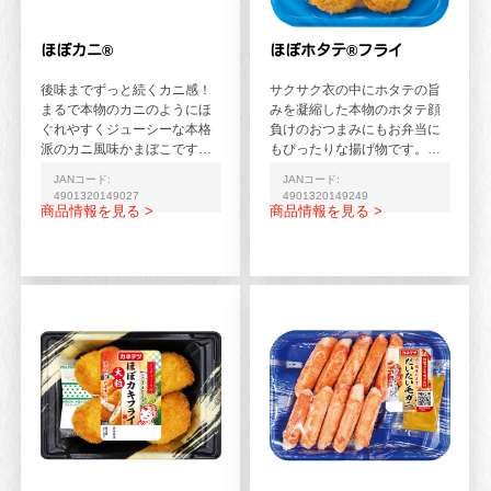
ほぼカニ®
ほぼホタテ®フライ
後味までずっと続くカニ感！
サクサク衣の中にホタテの旨
まるで本物のカニのようにほ
みを凝縮した本物のホタテ顔
ぐれやすくジューシーな本格
負けのおつまみにもお弁当に
派のカニ風味かまぼこです。
もぴったりな揚げ物です。温
特製黒酢入和だしカニ酢付。
めるとさらに美味しく。※
JANコード:
JANコード:
温めるとさらにカニの風味...
「ほぼホタテ®」はカネテツ...
4901320149027
4901320149249
商品情報を見る >
商品情報を見る >