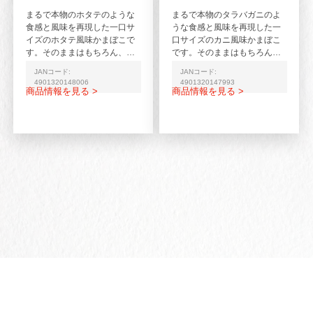
まるで本物のホタテのような
まるで本物のタラバガニのよ
食感と風味を再現した一口サ
うな食感と風味を再現した一
イズのホタテ風味かまぼこで
口サイズのカニ風味かまぼこ
す。そのままはもちろん、サ
です。そのままはもちろん、
ラダやバター焼きに。※「ほ
サラダやバター焼きに。※
JANコード:
JANコード:
ぼホタテ®」はカネテツデ...
「ほぼタラバ™」はカネテツ...
4901320148006
4901320147993
商品情報を見る >
商品情報を見る >