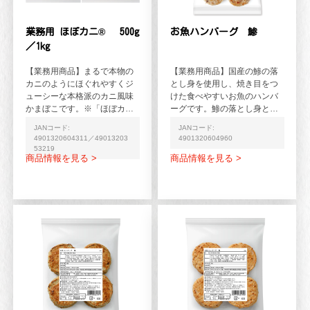
業務用 ほぼカニ® 500g
お魚ハンバーグ 鯵
／1kg
【業務用商品】まるで本物の
【業務用商品】国産の鯵の落
カニのようにほぐれやすくジ
とし身を使用し、焼き目をつ
ューシーな本格派のカニ風味
けた食べやすいお魚のハンバ
かまぼこです。※「ほぼカニ
ーグです。鯵の落とし身とフ
®」はカネテツデリカフーズ株
ィレを入れることで鯵の旨み
JANコード:
JANコード:
式会社の登録商標です（...
がより感じられる仕上がりで
4901320604311／49013203
4901320604960
す。
53219
商品情報を見る >
商品情報を見る >