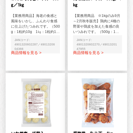
g／1kg
kg
【業務用商品】海老の食感と
【業務用商品 ※1kgのみ9月
風味をいかし、ふんわり食感
～2月秋冬販売】鶏肉に4種の
に仕上げたつみれです。（500
野菜や鶏皮を加えた食感の良
g：1粒約10g 1㎏：1粒約14
いつみれです。（500g：1粒
g）
約10g 1kg：1粒約17g）
JANコード:
JANコード:
4901320602287／49013206
4901320602270／49013201
04366
47955
商品情報を見る >
商品情報を見る >