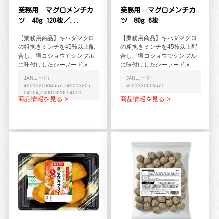
業務用 マグロメンチカ
業務用 マグロメンチカ
ツ 40g 120枚／...
ツ 80g 6枚
【業務用商品】キハダマグロ
【業務用商品】キハダマグロ
の粗挽きミンチを45%以上配
の粗挽きミンチを45%以上配
合し、塩コショウでシンプル
合し、塩コショウでシンプル
に味付けしたシーフードメン
に味付けしたシーフードメン
チカツです。※加熱用（凍っ
チカツです。※加熱用（凍っ
JANコード:
JANコード:
たまま170℃の油で揚...
たまま170℃の油で揚...
4901320604557／49013206
4901320604571
04564／4901320604601
商品情報を見る >
商品情報を見る >