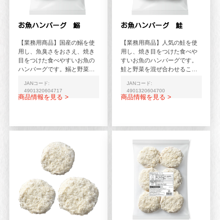
お魚ハンバーグ 鰯
お魚ハンバーグ 鮭
【業務用商品】国産の鰯を使
【業務用商品】人気の鮭を使
用し、魚臭さをおさえ、焼き
用し、焼き目をつけた食べや
目をつけた食べやすいお魚の
すいお魚のハンバーグです。
ハンバーグです。鰯と野菜を
鮭と野菜を混ぜ合わせること
混ぜ合わせることで、鰯の旨
で、鮭の旨みがより感じられ
JANコード:
JANコード:
みがより感じられる仕上が...
る仕上がりです。
4901320604717
4901320604700
商品情報を見る >
商品情報を見る >