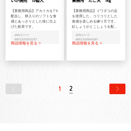
いか焼売 15個入
業務用 たこ天 1kg
【業務用商品】アカイカを7％
【業務用商品】イワダコの足
配合し、卵入りのソフトな食
を使用した、コリコリとした
感とあっさりとした味に仕上
食感を楽しめる練り天です。
げた飲茶です。
紅しょうがとこしょうを配合
し、たこ焼き風に仕上げてい
JANコード:
JANコード:
ます。
4901320353257
4901320604397
商品情報を見る >
商品情報を見る >
2
1