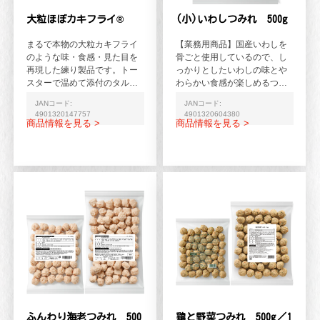
大粒ほぼカキフライ®
(小)いわしつみれ 500g
まるで本物の大粒カキフライ
【業務用商品】国産いわしを
のような味・食感・見た目を
骨ごと使用しているので、し
再現した練り製品です。トー
っかりとしたいわしの味とや
スターで温めて添付のタルタ
わらかい食感が楽しめるつみ
ルソースを付けると、風味が
れです。（1粒約10g）
JANコード:
JANコード:
より一層引き立ち、さらに...
4901320147757
4901320604380
商品情報を見る >
商品情報を見る >
ふんわり海老つみれ 500
鶏と野菜つみれ 500g／1