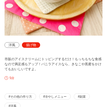
洋風
揚げ物
市販のアイスクリームにトッピングするだけ！もっちもちな食感
なので満足感もアップ！バニラアイスなら、きなこや黒蜜をかけ
てもおいしいですよ。
分
5
#その他の作り方
#冷やしメニュー
#副菜
#洋風