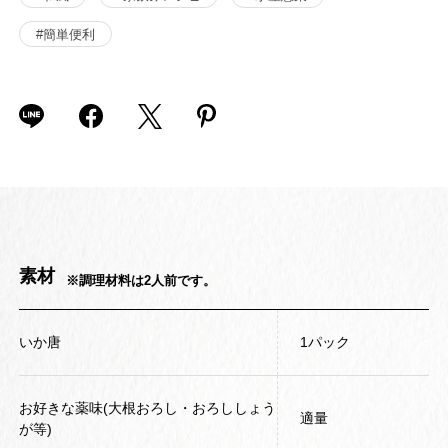
#簡単便利
素材
※調理材料は2人前です。
いか唐
1パック
お好きな薬味(大根おろし・おろししょう
適量
が等)