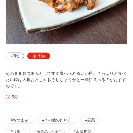
和風
揚げ物
そのままおつまみとしてすぐ食べられるいか唐。さっぱりと食べ
たい時は大根おろしやおろししょうがと一緒に食べるのがおすす
めです。
分
5
#おつまみ
#その他の作り方
#副菜
#和風
#家飲みレシピ
#水産惣菜