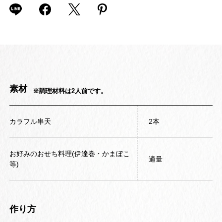
素材
※調理材料は2人前です。
カラフル串天
2本
お好みのおせち料理(伊達巻・かまぼこ
適量
等)
作り方