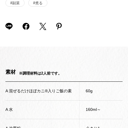
#副菜
#煮る
素材
※調理材料は2人前です。
A 混ぜるだけほぼカニ®入りご飯の素
60g
A 水
160ml～