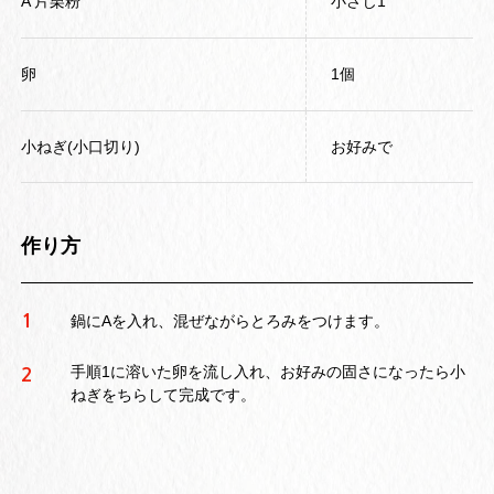
A 片栗粉
小さじ1
卵
1個
小ねぎ(小口切り)
お好みで
作り方
1
鍋にAを入れ、混ぜながらとろみをつけます。
手順1に溶いた卵を流し入れ、お好みの固さになったら小
2
ねぎをちらして完成です。