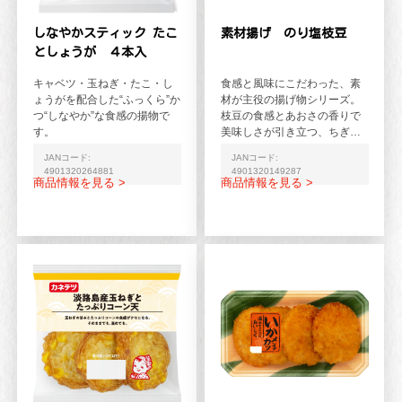
しなやかスティック たこ
素材揚げ のり塩枝豆
としょうが ４本入
キャベツ・玉ねぎ・たこ・し
食感と風味にこだわった、素
ょうがを配合した“ふっくら”か
材が主役の揚げ物シリーズ。
つ“しなやか”な食感の揚物で
枝豆の食感とあおさの香りで
す。
美味しさが引き立つ、ちぎり
揚げです。
JANコード:
JANコード:
4901320264881
4901320149287
商品情報を見る >
商品情報を見る >