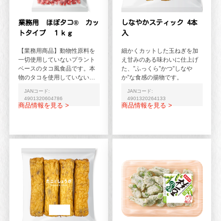
業務用 ほぼタコ® カッ
しなやかスティック 4本
トタイプ １ｋｇ
入
【業務用商品】動物性原料を
細かくカットした玉ねぎを加
一切使用していないプラント
え甘みのある味わいに仕上げ
ベースのタコ風食品です。本
た、”ふっくら”かつ”しなや
物のタコを使用していないた
か”な食感の揚物です。
め、甲殻類などのアレルギー
JANコード:
JANコード:
をお持ちの方やヴィーガン...
4901320604786
4901320264133
商品情報を見る >
商品情報を見る >