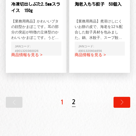
冷凍切出しぶた2.5mmスラ
海老入もち餃子 50個入
イス 150g
【業務用商品】かわいいブタ
【業務用商品】煮溶けしにく
の顔型かまぼこです。耳の部
いお餅の皮で、海老を12％配
分の突起が特徴の立体型のか
合した餃子具材を包みまし
わいいかまぼこです。うどん
た。鍋、水餃子、スープ餃子
やラーメンのトッピング、各
など色々なお料理に。
JANコード:
JANコード:
種お子様メニューなどにお...
4901320360026
4901320604656
商品情報を見る >
商品情報を見る >
2
1