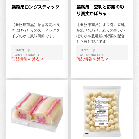
業務用ロングスティック
業務用 豆乳と野菜の彩
り真丈かぼちゃ
【業務用商品】巻き寿司の長
【業務用商品】すり身に豆乳
さにぴったりのスティックタ
を混ぜ合わせ、彩りの良いか
イプのかに風味蒲鉾です。
ぼちゃや数種類の野菜を配合
した練り製品です。
JANコード:
JANコード:
4901320604694
4901320604120
商品情報を見る >
商品情報を見る >