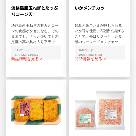
淡路島産玉ねぎとたっぷ
いかメンチカツ
りコーン天
淡路島産玉ねぎの甘みとコー
旨みと歯ごたえが感じられる
ンの食感がクセになる、その
いか耳を使用。2段階で揚げる
ままでも、さっと焼いても満
ことで、外はサクッとした食
足度の高い具材入り平天で
感のシーフードメンチカツで
す。使い切りやすい適量タイ
す。
JANコード:
JANコード:
プ。
4901320149447
4901320604038
商品情報を見る >
商品情報を見る >