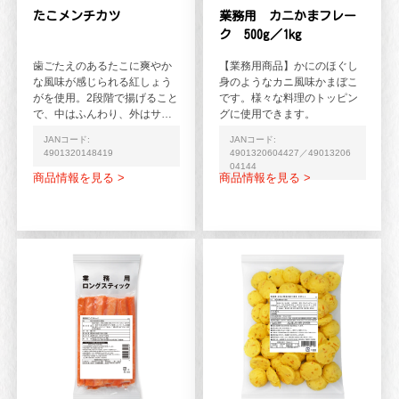
たこメンチカツ
業務用 カニかまフレー
ク 500g／1kg
歯ごたえのあるたこに爽やか
【業務用商品】かにのほぐし
な風味が感じられる紅しょう
身のようなカニ風味かまぼこ
がを使用。2段階で揚げること
です。様々な料理のトッピン
で、中はふんわり、外はサク
グに使用できます。
ッとした食感のシーフードメ
JANコード:
JANコード:
ンチカツです。
4901320148419
4901320604427／49013206
04144
商品情報を見る >
商品情報を見る >