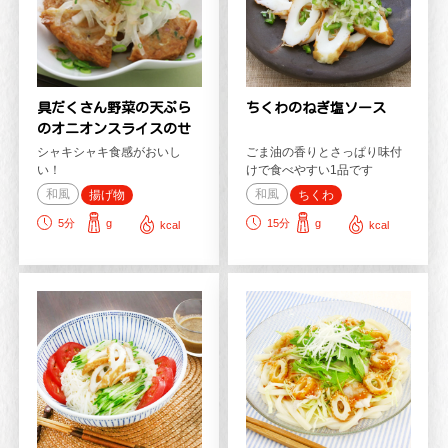
具だくさん野菜の天ぷら
ちくわのねぎ塩ソース
のオニオンスライスのせ
シャキシャキ食感がおいし
ごま油の香りとさっぱり味付
い！
けで食べやすい1品です
和風
和風
揚げ物
ちくわ
5
分
g
15
分
g
kcal
kcal