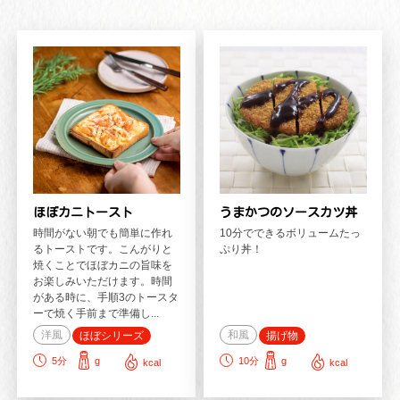
ほぼカニトースト
うまかつのソースカツ丼
時間がない朝でも簡単に作れ
10分でできるボリュームたっ
るトーストです。こんがりと
ぷり丼！
焼くことでほぼカニの旨味を
お楽しみいただけます。時間
がある時に、手順3のトースタ
ーで焼く手前まで準備し...
洋風
和風
ほぼシリーズ
揚げ物
5
分
g
10
分
g
kcal
kcal