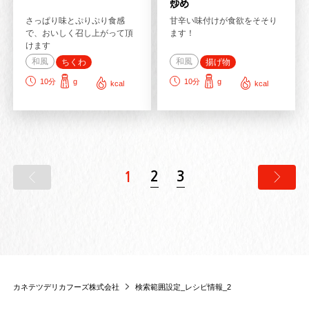
炒め
さっぱり味とぷりぷり食感
甘辛い味付けが食欲をそそり
で、おいしく召し上がって頂
ます！
けます
和風
和風
ちくわ
揚げ物
10
分
g
10
分
g
kcal
kcal
2
3
1
カネテツデリカフーズ株式会社
検索範囲設定_レシピ情報_2