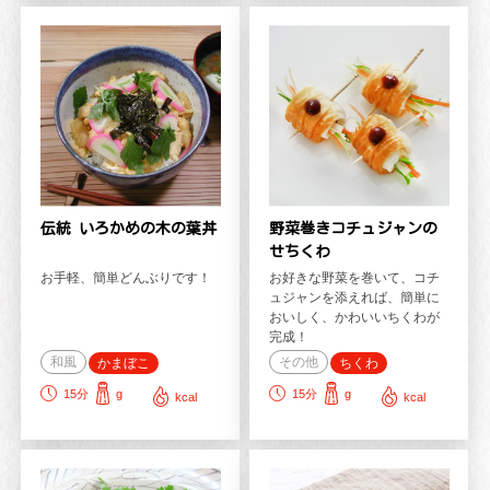
伝統 いろかめの木の葉丼
野菜巻きコチュジャンの
せちくわ
お手軽、簡単どんぶりです！
お好きな野菜を巻いて、コチ
ュジャンを添えれば、簡単に
おいしく、かわいいちくわが
完成！
和風
その他
かまぼこ
ちくわ
15
分
g
15
分
g
kcal
kcal