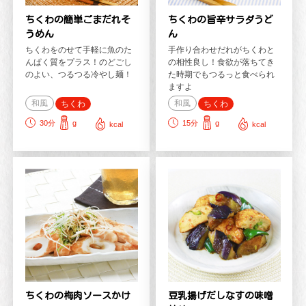
ちくわの簡単ごまだれそ
ちくわの旨辛サラダうど
うめん
ん
ちくわをのせて手軽に魚のた
手作り合わせだれがちくわと
んぱく質をプラス！のどごし
の相性良し！食欲が落ちてき
のよい、つるつる冷やし麺！
た時期でもつるっと食べられ
ますよ
和風
和風
ちくわ
ちくわ
30
分
g
15
分
g
kcal
kcal
ちくわの梅肉ソースかけ
豆乳揚げだしなすの味噌