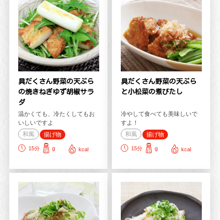
具だくさん野菜の天ぷら
具だくさん野菜の天ぷら
の焼きねぎゆず胡椒サラ
と小松菜の煮びたし
ダ
温かくても、冷たくしてもお
冷やして食べても美味しいで
いしいですよ
すよ！
和風
和風
揚げ物
揚げ物
15
分
g
15
分
g
kcal
kcal